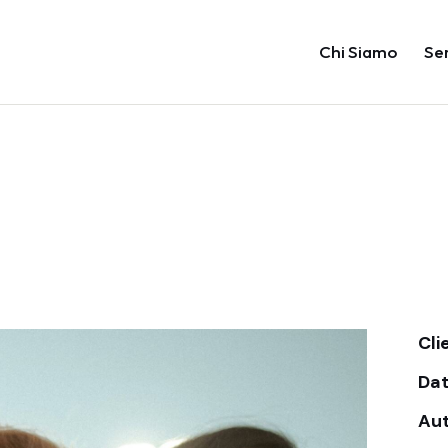
Chi Siamo
Ser
Cli
Da
Au