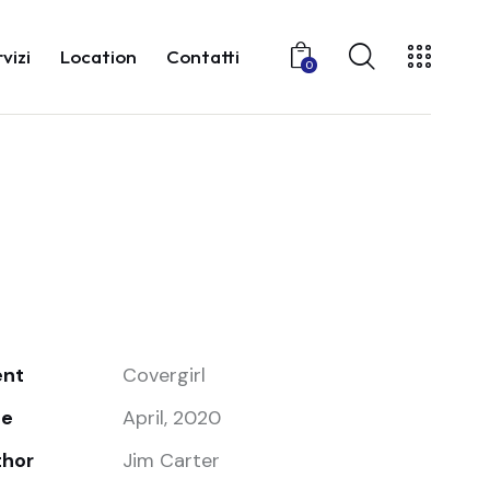
vizi
Location
Contatti
0
ent
Covergirl
te
April, 2020
thor
Jim Carter