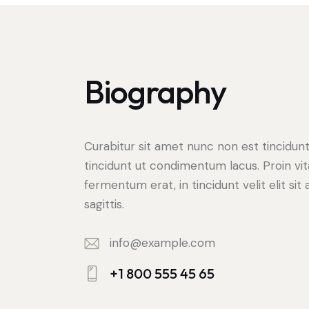
Biography
Curabitur sit amet nunc non est tincidun
tincidunt ut condimentum lacus. Proin vi
fermentum erat, in tincidunt velit elit sit
sagittis.
info@example.com
E-
+1 800 555 45 65
m
Ph
ail: