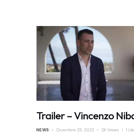
Trailer – Vincenzo Niba
NEWS
Dicembre 29, 2022
2K
Views
1
Lik