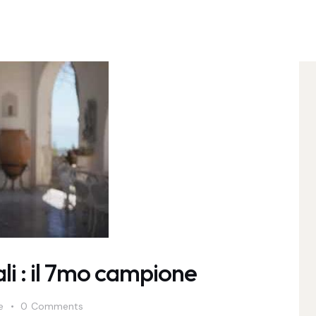
li : il 7mo campione
e
0
Comments